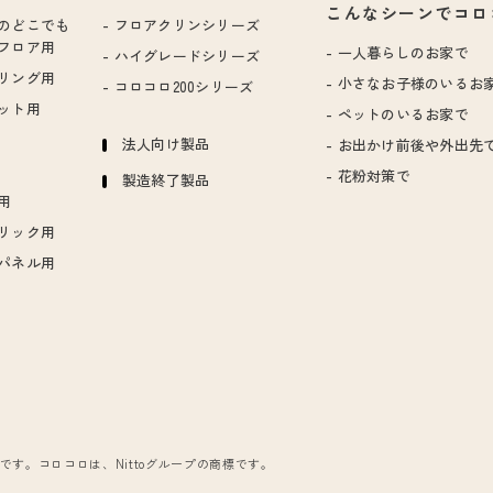
こんなシーンでコロ
のどこでも
フロアクリンシリーズ
フロア用
一人暮らしのお家で
ハイグレードシリーズ
リング用
小さなお子様のいるお
コロコロ200シリーズ
ット用
ペットのいるお家で
法人向け製品
お出かけ前後や外出先
花粉対策で
製造終了製品
用
リック用
パネル用
業です。
コロコロは、Nittoグループの商標です。