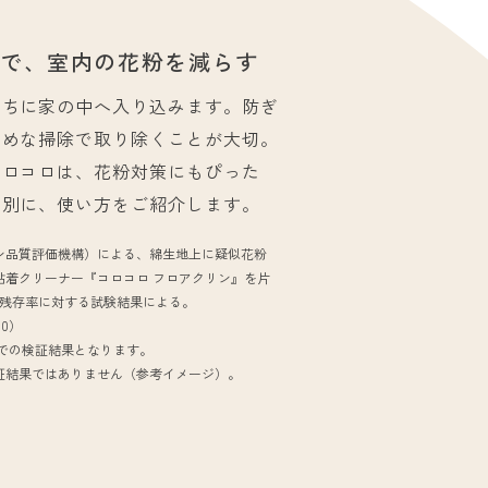
慣で、
室内の花粉を減らす
うちに家の中へ入り込みます。防ぎ
まめな掃除で取り除くことが大切。
コロコロは、花粉対策にもぴった
ン別に、使い方をご紹介します。
ン品質評価機構）による、綿生地上に疑似花粉
粘着クリーナー『コロコロ フロアクリン』を片
粉残存率に対する試験結果による。
90）
）での検証結果となります。
証結果ではありません
（参考イメージ）。