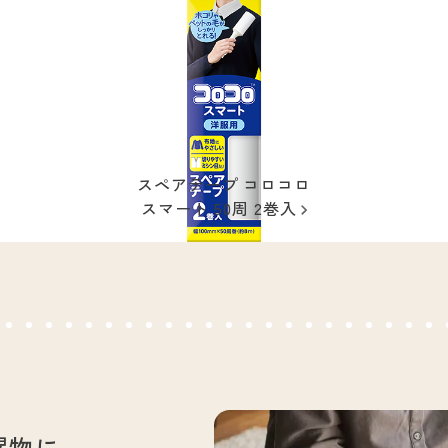
スペアテープ コロコロ
スマート 50周 2巻入
濯物に