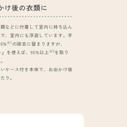
かけ後の衣類に
衣類などに付着して室内に持ち込ん
因で、室内にも浮遊しています。手
※1
6%
の除去に留まりますが、
※2
ト』を使えば、95%以上
を取り
す。
すいケース付き本体で、お出かけ後
ったり。