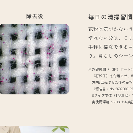
毎日の清掃習
花粉は気づかない
切れない分は、こ
手軽に掃除できる
り。暮らしのシー
※
外部機関（（財）ボーケ
（石松子）を付着させ、
方向3回転させた後の花
（報告書：No. 260250013
Sタイプ本体（T型形状
実使用環境下における実