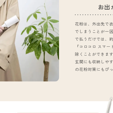
お出
花粉は、外出先で
でしまうことが一
で払うだけでは、約
『コロコロ スマー
除くことができま
玄関にも収納しや
の花粉対策にもぴ