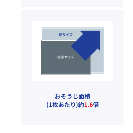
おそうじ面積
(1枚あたり)約
1.6
倍