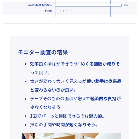
モニター調査の結果
効率良く
掃除ができそう！
めくる回数が減りそ
う
で良い。
太さが変わり大きく見えるが
使い勝手は従来品
と変わらないのが良い
。
テープそのものの面積が増えて
経済的な負担が
少なくなりそう
。
1回でパーっと掃除できるのは
魅力的
。
掃除の
手間や時間が短くなりそう
。