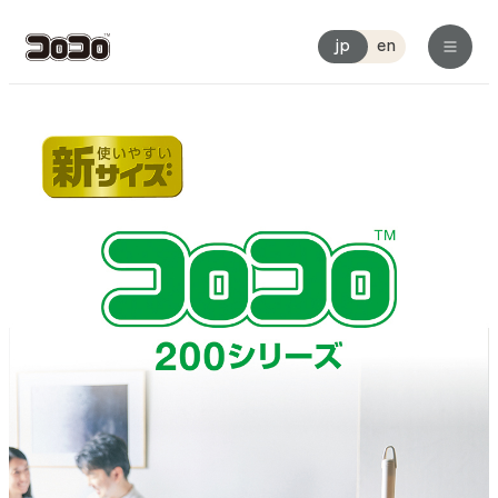
jp
en
コロコロについて一覧
ラインアップ一覧
用途から選ぶ
お部屋のどこでも
人に地球にやさしい
フローリング用
品質へのこだわり
マルチフロア用
こんなシーンでコロコロする一覧
コロコロ