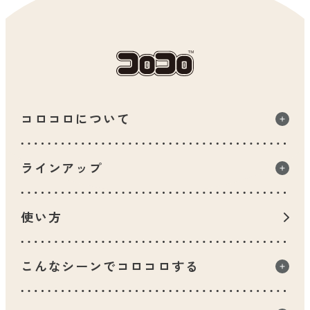
コロコロについて
コロコロについて一覧
ラインアップ
品質へのこだわり
ラインアップ一覧
人に地球にやさしいコロコロ
使い方
コロコロヒストリー
用途から選ぶ
こんなシーンでコロコロする
数字で知るコロコロ
お部屋のどこでもマルチフロア用
こんなシーンでコロコロする一覧
フローリング用