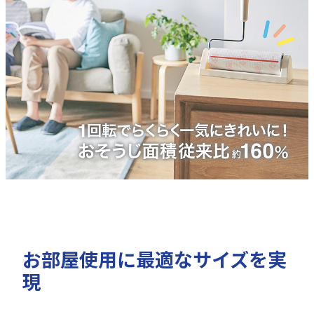
カーペット用
畳用
コロコロナビ一覧
衣類用
クルマ用
数字で知るコロコロ
コロコロヒストリー
ファブリック用
タッチパネル用
小さなお子様の
一人暮らしのお家で
いるお家で
シリーズから選ぶ
コロコロQ&A
コロコロ診断
お出かけ前後や
ペットのいるお家で
お部屋使用に最適なサイズを実
外出先で
フロアクリン
ハイグレード
シリーズ
シリーズ
現
コロコロができるまで