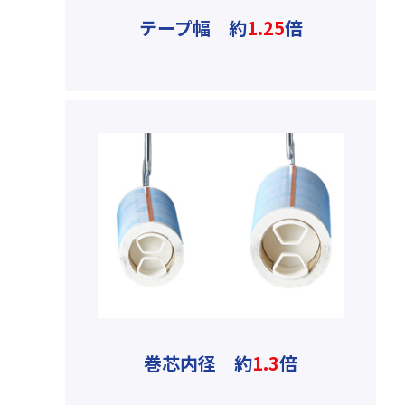
テープ幅 約
1.25
倍
巻芯内径 約
1.3
倍