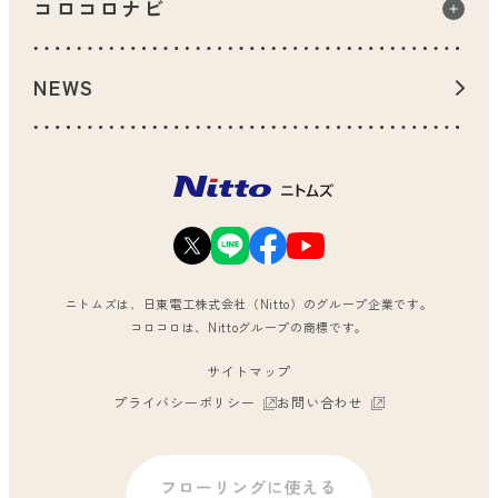
コロコロナビ
一人暮らしのお家で
カーペット用
コロコロナビ一覧
小さなお子様のいるお家で
畳用
NEWS
コロコロQ&A
ペットのいるお家で
衣類用
コロコロ診断
お出かけ前後や外出先で
クルマ用
コロコロができるまで
花粉対策で
ファブリック用
タッチパネル用
ニトムズは、日東電工株式会社（Nitto）のグループ企業です。
コロコロは、Nittoグループの商標です。
シリーズから選ぶ
サイトマップ
フロアクリンシリーズ
プライバシーポリシー
お問い合わせ
ハイグレードシリーズ
コロコロ200シリーズ
フローリングに使える