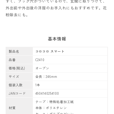
すく、フック穴がついているので、玄関に取りつけて、
外出前や外出後の洋服のお手入れにもおすすめです。花
粉除去にも。
花粉対策で
コロコロ200
シリーズ
基本情報
法人向け製品
製造終了製品
製品名
コロコロ スマート
品番
C2410
価格(税込)
オープン
サイズ
全長：246mm
個装入数
1本
JANコード
4904140254100
テープ：特殊粘着加工紙
材質
本体：ポリエチレン
ケース：ポリプロピレン