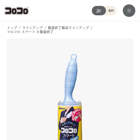
jp
en
トップ
ラインアップ
製造終了製品ラインアップ
コロコロ スマート ※製造終了
コロコロについて一覧
ラインアップ一覧
用途から選ぶ
お部屋のどこでも
人に地球にやさしい
フローリング用
品質へのこだわり
マルチフロア用
こんなシーンでコロコロする一覧
コロコロ