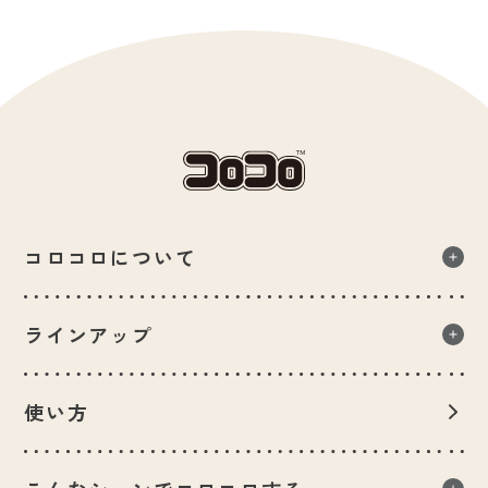
コロコロについて
コロコロについて一覧
ラインアップ
品質へのこだわり
ラインアップ一覧
人に地球にやさしいコロコロ
使い方
コロコロヒストリー
用途から選ぶ
数字で知るコロコロ