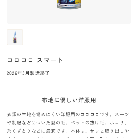
カーペット用
畳用
コロコロナビ一覧
衣類用
クルマ用
数字で知るコロコロ
コロコロヒストリー
ファブリック用
タッチパネル用
小さなお子様の
コロコロ スマート
一人暮らしのお家で
いるお家で
シリーズから選ぶ
2026年3月製造終了
コロコロQ&A
コロコロ診断
布地に優しい洋服用
お出かけ前後や
ペットのいるお家で
外出先で
フロアクリン
ハイグレード
衣類の生地を傷めにくい洋服用のコロコロです。スーツ
シリーズ
シリーズ
や制服などについた髪の毛、ペットの抜け毛、ホコリ、
コロコロができるまで
糸くずとりなどに最適です。本体は、サッと取り出しや