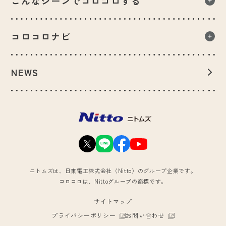
こんなシーンでコロコロする
お部屋のどこでもマルチフロア用
こんなシーンでコロコロする一覧
フローリング用
コロコロナビ
一人暮らしのお家で
カーペット用
コロコロナビ一覧
小さなお子様のいるお家で
畳用
NEWS
コロコロQ&A
ペットのいるお家で
衣類用
コロコロ診断
お出かけ前後や外出先で
クルマ用
コロコロができるまで
花粉対策で
ファブリック用
タッチパネル用
ニトムズは、日東電工株式会社（Nitto）のグループ企業です。
コロコロは、Nittoグループの商標です。
シリーズから選ぶ
サイトマップ
フロアクリンシリーズ
プライバシーポリシー
お問い合わせ